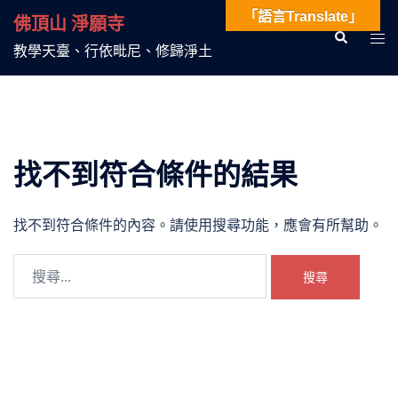
跳
「語言Translate」
佛頂山 淨願寺
至
Search
Tog
教學天臺、行依毗尼、修歸淨土
主
men
要
內
容
找不到符合條件的結果
找不到符合條件的內容。請使用搜尋功能，應會有所幫助。
搜
尋
關
鍵
字: