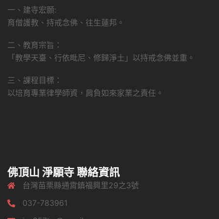
一、建寺宏願:
育僧護教、持戒念佛、往生蓮邦。
二、教育宗旨：
「教學天臺、行依毗尼、修歸淨土」以持戒念佛並重。
三、課程目標：
以培育專業律學師資，肩負如來家業之責任。
佛頂山 淨願寺 聯絡資訊
台灣苗栗縣通霄鎮福興里29之3號
037-783961