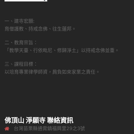
一、建寺宏願:
育僧護教、持戒念佛、往生蓮邦。
二、教育宗旨：
「教學天臺、行依毗尼、修歸淨土」以持戒念佛並重。
三、課程目標：
以培育專業律學師資，肩負如來家業之責任。
佛頂山 淨願寺 聯絡資訊
台灣苗栗縣通霄鎮福興里29之3號